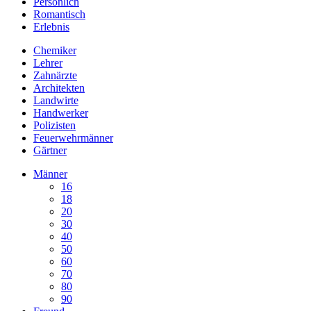
Persönlich
Romantisch
Erlebnis
Chemiker
Lehrer
Zahnärzte
Architekten
Landwirte
Handwerker
Polizisten
Feuerwehrmänner
Gärtner
Männer
16
18
20
30
40
50
60
70
80
90