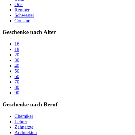
Opa
Rentner
Schwester
Cousine
Geschenke nach Alter
16
18
20
30
40
50
60
70
80
90
Geschenke nach Beruf
Chemiker
Lehrer
Zahnärzte
Architekten