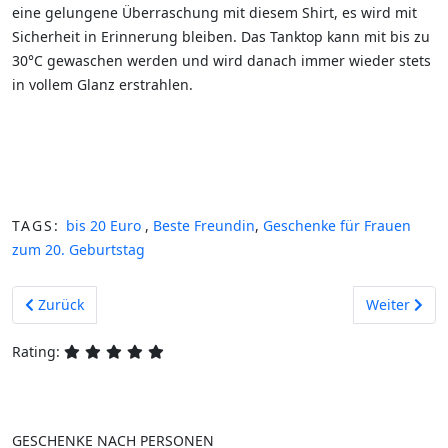
eine gelungene Überraschung mit diesem Shirt, es wird mit
Sicherheit in Erinnerung bleiben. Das Tanktop kann mit bis zu
30°C gewaschen werden und wird danach immer wieder stets
in vollem Glanz erstrahlen.
TAGS:
bis 20 Euro
,
Beste Freundin
,
Geschenke für Frauen
zum 20. Geburtstag
Vorheriger Beitrag: Bier aus aller Welt zum 20. Geburtstag
Nächster Bei
Zurück
Weiter
Rating:
GESCHENKE NACH PERSONEN