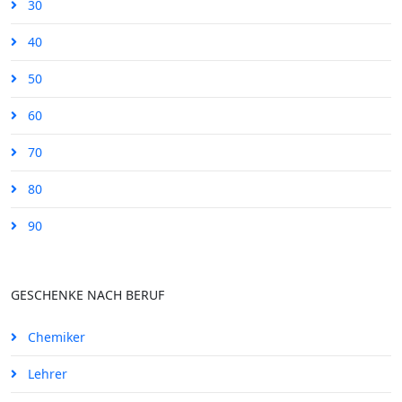
30
40
50
60
70
80
90
GESCHENKE NACH BERUF
Chemiker
Lehrer