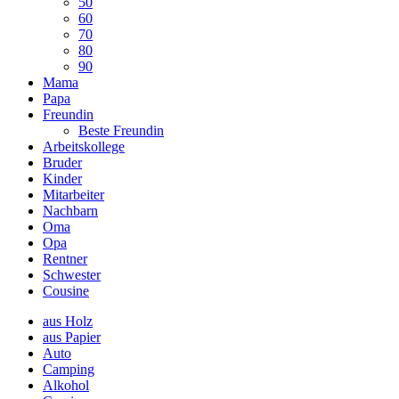
50
60
70
80
90
Mama
Papa
Freundin
Beste Freundin
Arbeitskollege
Bruder
Kinder
Mitarbeiter
Nachbarn
Oma
Opa
Rentner
Schwester
Cousine
aus Holz
aus Papier
Auto
Camping
Alkohol