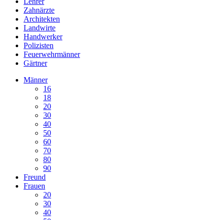
Lehrer
Zahnärzte
Architekten
Landwirte
Handwerker
Polizisten
Feuerwehrmänner
Gärtner
Männer
16
18
20
30
40
50
60
70
80
90
Freund
Frauen
20
30
40