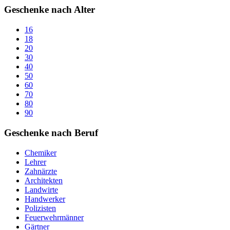
Geschenke nach Alter
16
18
20
30
40
50
60
70
80
90
Geschenke nach Beruf
Chemiker
Lehrer
Zahnärzte
Architekten
Landwirte
Handwerker
Polizisten
Feuerwehrmänner
Gärtner