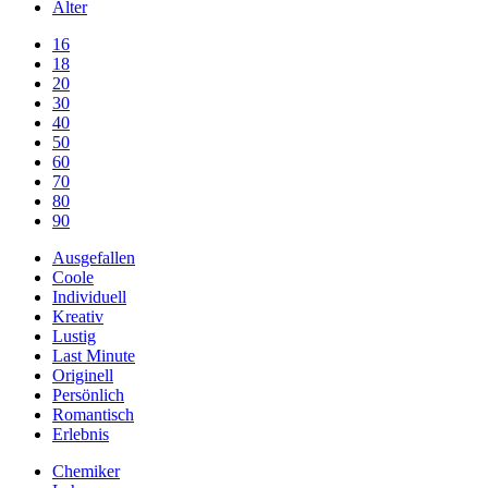
Alter
16
18
20
30
40
50
60
70
80
90
Ausgefallen
Coole
Individuell
Kreativ
Lustig
Last Minute
Originell
Persönlich
Romantisch
Erlebnis
Chemiker