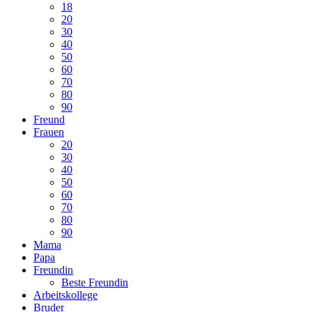
18
20
30
40
50
60
70
80
90
Freund
Frauen
20
30
40
50
60
70
80
90
Mama
Papa
Freundin
Beste Freundin
Arbeitskollege
Bruder