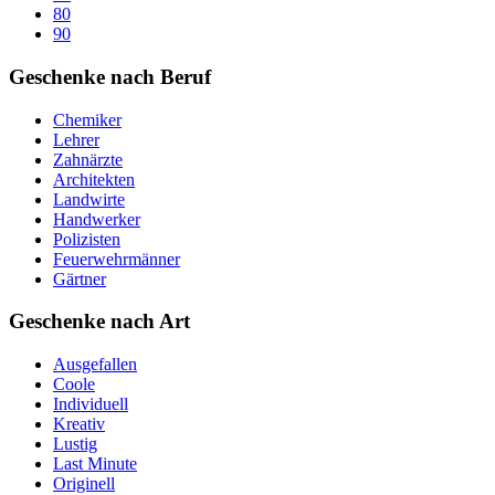
80
90
Geschenke nach Beruf
Chemiker
Lehrer
Zahnärzte
Architekten
Landwirte
Handwerker
Polizisten
Feuerwehrmänner
Gärtner
Geschenke nach Art
Ausgefallen
Coole
Individuell
Kreativ
Lustig
Last Minute
Originell