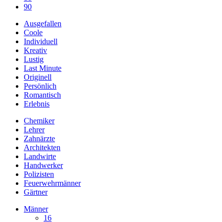
90
Ausgefallen
Coole
Individuell
Kreativ
Lustig
Last Minute
Originell
Persönlich
Romantisch
Erlebnis
Chemiker
Lehrer
Zahnärzte
Architekten
Landwirte
Handwerker
Polizisten
Feuerwehrmänner
Gärtner
Männer
16