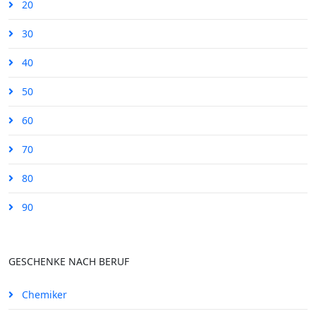
20
30
40
50
60
70
80
90
GESCHENKE NACH BERUF
Chemiker