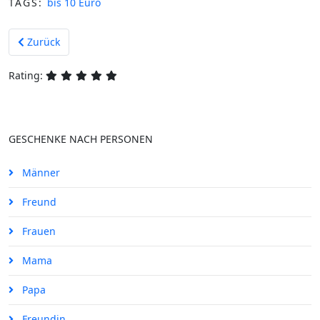
TAGS:
bis 10 Euro
Vorheriger Beitrag: Multitasking Kugelschreiber für die Arbeit 
Zurück
Rating:
GESCHENKE NACH PERSONEN
Männer
Freund
Frauen
Mama
Papa
Freundin