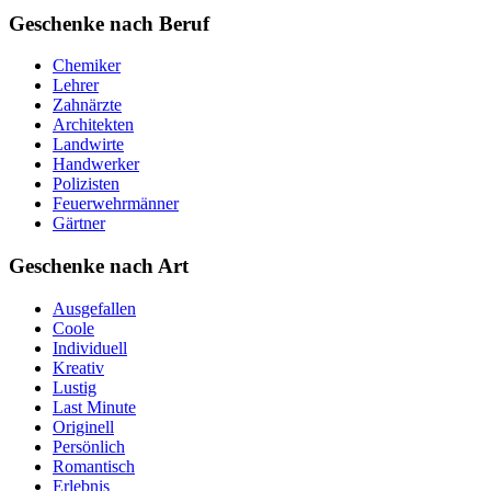
Geschenke nach Beruf
Chemiker
Lehrer
Zahnärzte
Architekten
Landwirte
Handwerker
Polizisten
Feuerwehrmänner
Gärtner
Geschenke nach Art
Ausgefallen
Coole
Individuell
Kreativ
Lustig
Last Minute
Originell
Persönlich
Romantisch
Erlebnis