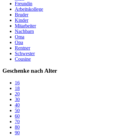
Freundin
Arbeitskollege
Bruder
Kinder
Mitarbeiter
Nachbarn
Oma
Opa
Rentner
Schwester
Cousine
Geschenke nach Alter
16
18
20
30
40
50
60
70
80
90