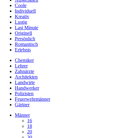
Coole
Individuell
Kreativ
Lustig
Last Minute
Originell
Persönlich
Romantisch
Erlebnis
Chemiker
Lehrer
Zahnärzte
Architekten
Landwirte
Handwerker
Polizisten
Feuerwehrmänner
Gärtner
Männer
16
18
20
30