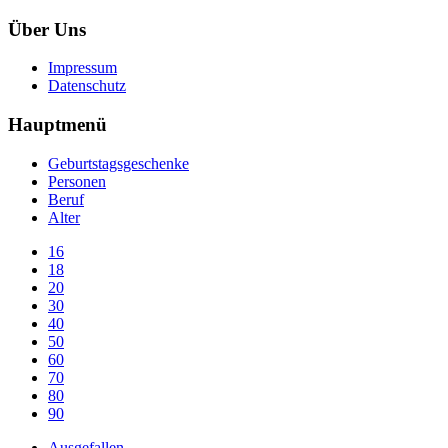
Über Uns
Impressum
Datenschutz
Hauptmenü
Geburtstagsgeschenke
Personen
Beruf
Alter
16
18
20
30
40
50
60
70
80
90
Ausgefallen