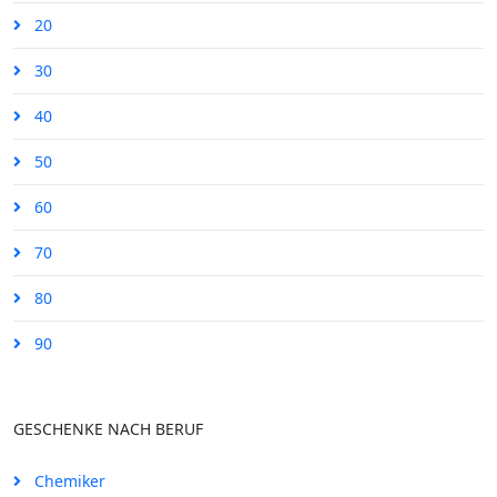
20
30
40
50
60
70
80
90
GESCHENKE NACH BERUF
Chemiker