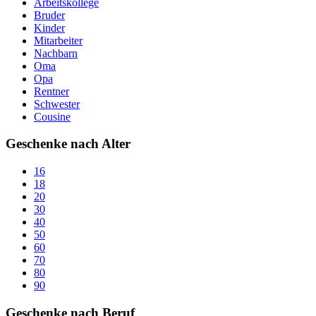
Arbeitskollege
Bruder
Kinder
Mitarbeiter
Nachbarn
Oma
Opa
Rentner
Schwester
Cousine
Geschenke nach Alter
16
18
20
30
40
50
60
70
80
90
Geschenke nach Beruf