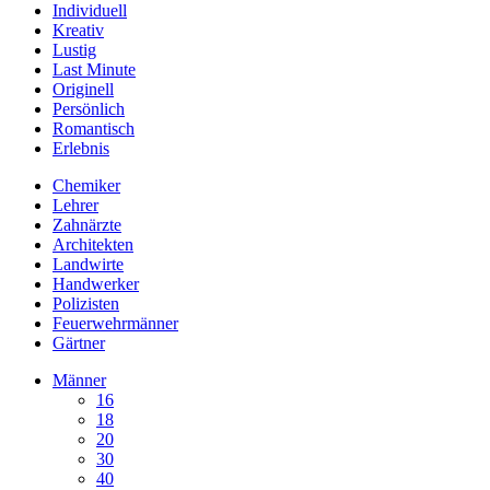
Individuell
Kreativ
Lustig
Last Minute
Originell
Persönlich
Romantisch
Erlebnis
Chemiker
Lehrer
Zahnärzte
Architekten
Landwirte
Handwerker
Polizisten
Feuerwehrmänner
Gärtner
Männer
16
18
20
30
40