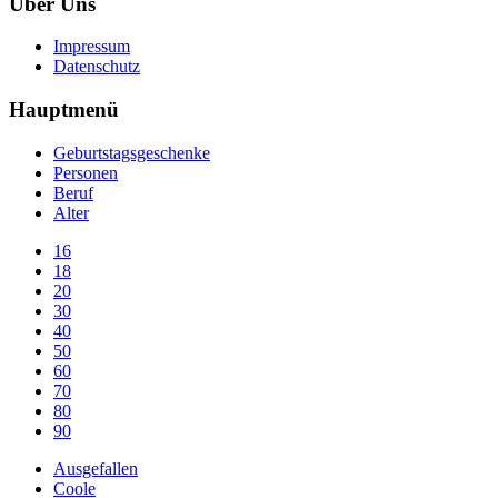
Über Uns
Impressum
Datenschutz
Hauptmenü
Geburtstagsgeschenke
Personen
Beruf
Alter
16
18
20
30
40
50
60
70
80
90
Ausgefallen
Coole