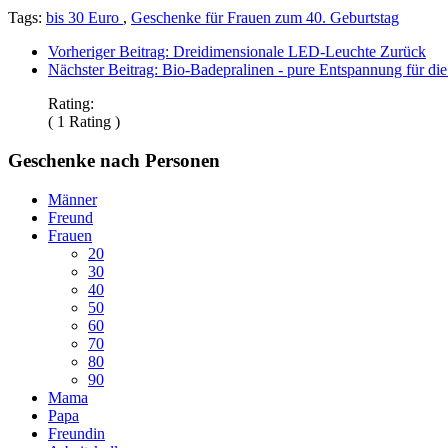
Tags:
bis 30 Euro
,
Geschenke für Frauen zum 40. Geburtstag
Vorheriger Beitrag: Dreidimensionale LED-Leuchte
Zurück
Nächster Beitrag: Bio-Badepralinen - pure Entspannung für di
Rating:
( 1 Rating )
Geschenke nach Personen
Männer
Freund
Frauen
20
30
40
50
60
70
80
90
Mama
Papa
Freundin