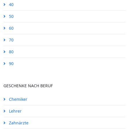
40
50
60
70
80
90
GESCHENKE NACH BERUF
Chemiker
Lehrer
Zahnärzte