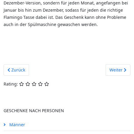
Dezember-Version, sondern für jeden Monat, angefangen bei
Januar bis hin zum Dezember, sodass für jeden die richtige
Flamingo Tasse dabei ist. Das Geschenk kann ohne Probleme
auch in der Spülmaschine gewaschen werden.
Vorheriger Beitrag: Komplimente kommen immer gut an
Nächster Be
Zurück
Weiter
Rating:
GESCHENKE NACH PERSONEN
Männer