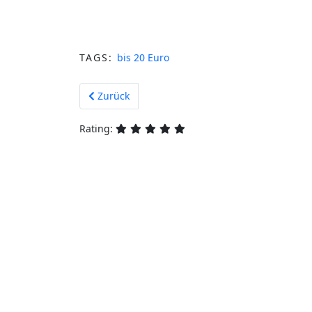
TAGS:
bis 20 Euro
Vorheriger Beitrag: Elektronische Gelddose - di
Zurück
Rating: