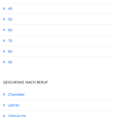
40
50
60
70
80
90
GESCHENKE NACH BERUF
Chemiker
Lehrer
Zahnärzte