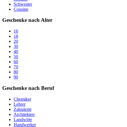
Schwester
Cousine
Geschenke nach Alter
16
18
20
30
40
50
60
70
80
90
Geschenke nach Beruf
Chemiker
Lehrer
Zahnärzte
Architekten
Landwirte
Handwerker