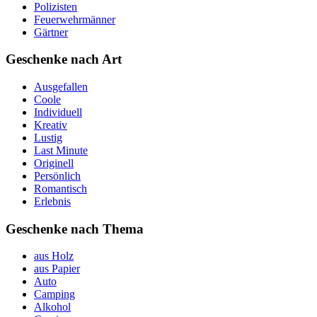
Polizisten
Feuerwehrmänner
Gärtner
Geschenke nach Art
Ausgefallen
Coole
Individuell
Kreativ
Lustig
Last Minute
Originell
Persönlich
Romantisch
Erlebnis
Geschenke nach Thema
aus Holz
aus Papier
Auto
Camping
Alkohol