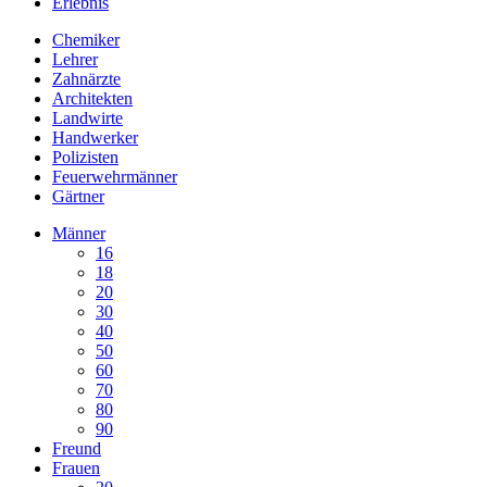
Erlebnis
Chemiker
Lehrer
Zahnärzte
Architekten
Landwirte
Handwerker
Polizisten
Feuerwehrmänner
Gärtner
Männer
16
18
20
30
40
50
60
70
80
90
Freund
Frauen