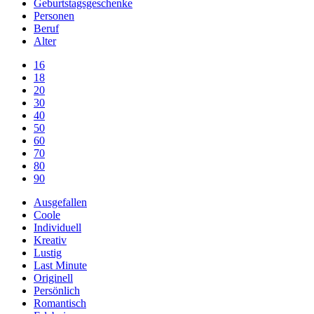
Geburtstagsgeschenke
Personen
Beruf
Alter
16
18
20
30
40
50
60
70
80
90
Ausgefallen
Coole
Individuell
Kreativ
Lustig
Last Minute
Originell
Persönlich
Romantisch