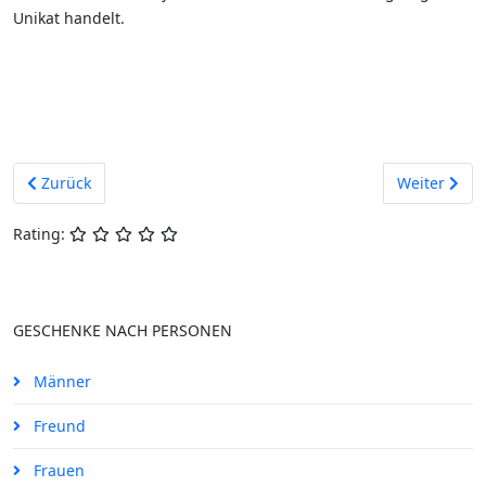
Unikat handelt.
Vorheriger Beitrag: Die Polizei Quitscheente
Nächster Bei
Zurück
Weiter
Rating:
GESCHENKE NACH PERSONEN
Männer
Freund
Frauen