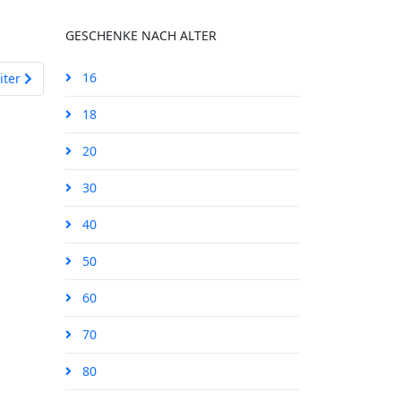
GESCHENKE NACH ALTER
hster Beitrag: Das Schraubenmännchen im Polizeistil
16
iter
18
20
30
40
50
60
70
80