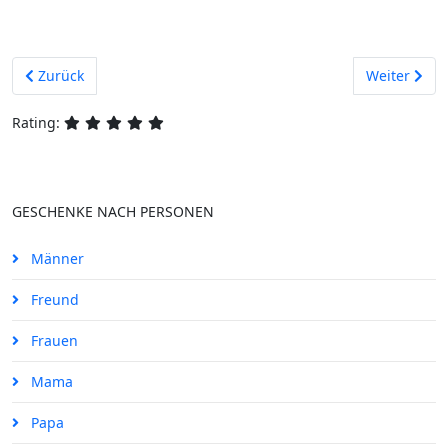
Vorheriger Beitrag: Bunte Zahnpasta-Nudeln
Nächster Be
Zurück
Weiter
Rating:
GESCHENKE NACH PERSONEN
Männer
Freund
Frauen
Mama
Papa